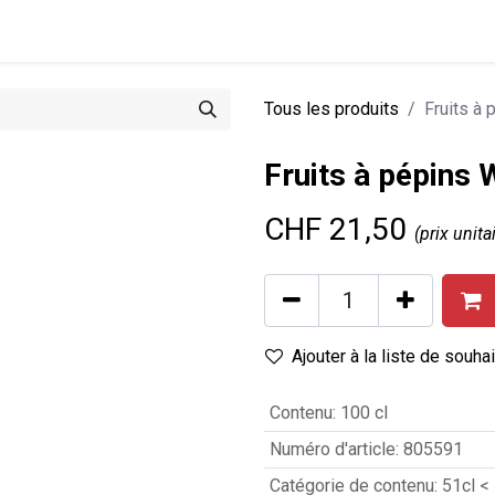
0
tions
Entreprise
Actualités
Recettes
Tous les produits
Fruits à 
Fruits à pépins 
CHF
21,50
(prix unita
Ajouter à la liste de souha
Contenu
:
100 cl
Numéro d'article
:
805591
Catégorie de contenu
:
51cl <